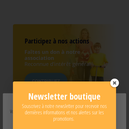
Participez à nos actions
Faîtes un don à notre
association
Reconnue d’intérêt général
CONTRIBUEZ
Newsletter boutique
Souscrivez à notre newsletter pour recevoir nos
Vos données personnelles
dernières informations et nos alertes sur les
promotions.
Le Web Magazine de l'IRBMS