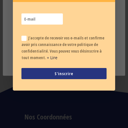
Ce site dépose des cookies sur votre terminal
lors de votre visite. Si vous les acceptez,
+ de 800 articles !
l'IRBMS et ses partenaires pourront recueillir
Médecine du Sport et Sport
des statistiques de visites anonymes pour
Santé
améliorer la navigation.
En savoir plus
CONSULTEZ
J'accepte de recevoir vos e-mails et confirme
Accepter
Paramétrer
avoir pris connaissance de votre politique de
confidentialité. Vous pouvez vous désinscrire à
tout moment.
+ Lire
S'inscrire
Nos Coordonnées