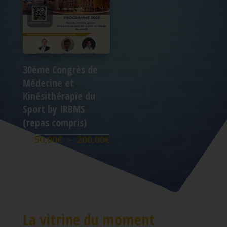
30ème Congrès de
Médecine et
Kinésithérapie du
Sport by IRBMS
(repas compris)
Plage
50,00
€
–
200,00
€
de
prix :
50,00€
à
200,00€
La vitrine du moment