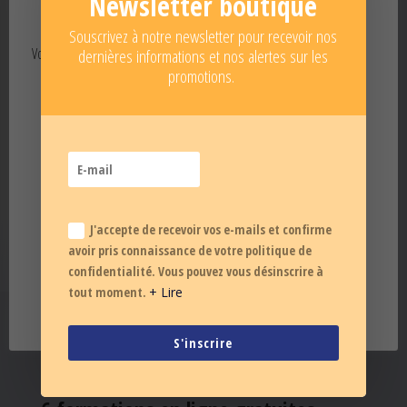
Newsletter boutique
Souscrivez à notre newsletter pour recevoir nos
Vos données personnelles
dernières informations et nos alertes sur les
promotions.
Ce site dépose des cookies sur votre terminal
lors de votre visite. Si vous les acceptez,
l'IRBMS et ses partenaires pourront recueillir
des statistiques de visites anonymes pour
améliorer la navigation.
En savoir plus
J'accepte de recevoir vos e-mails et confirme
Accepter
Paramétrer
avoir pris connaissance de votre politique de
confidentialité. Vous pouvez vous désinscrire à
tout moment.
+ Lire
S'inscrire
NOS MOOC SPORT SANTÉ