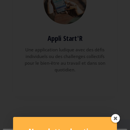
Appli Start'R
Une application ludique avec des défis
individuels ou des challenges collectifs
pour le bien-être au travail et dans son
quotidien.